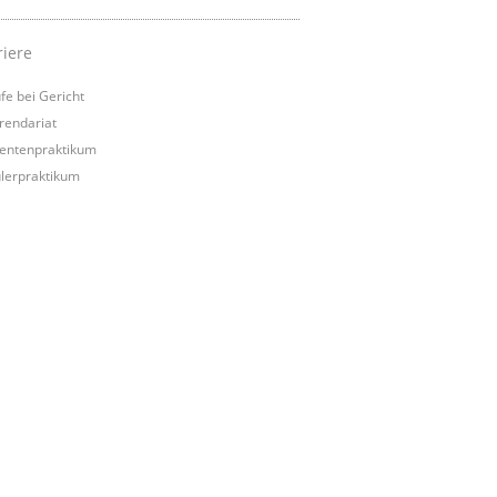
riere
fe bei Gericht
rendariat
entenpraktikum
lerpraktikum