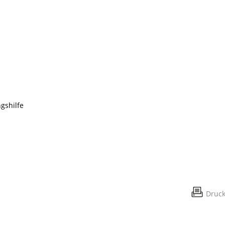
n
gshilfe
Druc