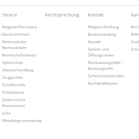
Service
Rechtsprechung
Kontakt
Kar
Ratgeber/Formulare
Wegbeschreibung
Beru
n
Barrierefreiheit
Bankverbindung
Refe
Elektronischer
Kontakt
Stud
Rechtsverkehr
Sprech- und
Schü
Bereitschaftsdienst
Öffnungszeiten
Opferschutz
Rechtsantragstelle /
Beratungshilfe
Videoverhandlung
Sicherheitskontrollen
Zeugen-Info
Nachtbriefkasten
Schöffen-Info
Schiedsleute
Elektronische
Kostenmarke
Links
Mitteilungsverordnung