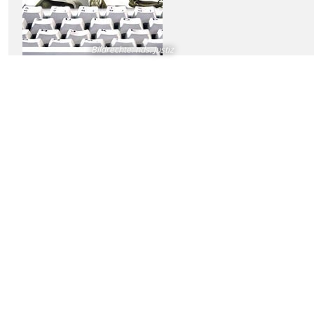
Bildrechte
:
nds. Justiz