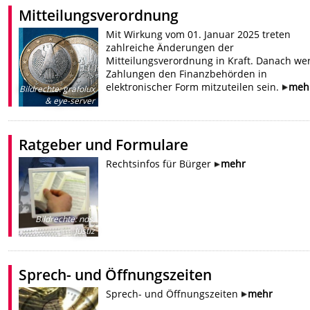
Mitteilungsverordnung
Mit Wirkung vom 01. Januar 2025 treten
zahlreiche Änderungen der
Mitteilungsverordnung in Kraft. Danach we
Zahlungen den Finanzbehörden in
elektronischer Form mitzuteilen sein.
meh
Bildrechte
:
grafolux
& eye-server
Ratgeber und Formulare
Rechtsinfos für Bürger
mehr
Bildrechte
:
nds.
Justiz
Sprech- und Öffnungszeiten
Sprech- und Öffnungszeiten
mehr