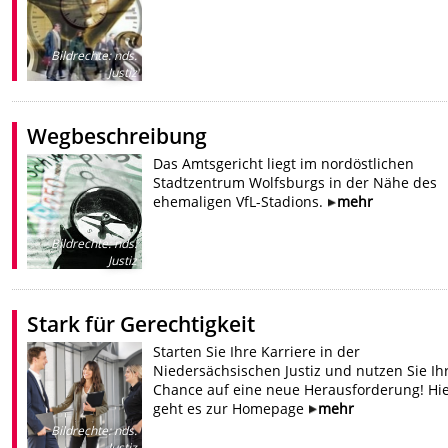
Bildrechte
:
nds.
Justiz
Wegbeschreibung
Das Amtsgericht liegt im nordöstlichen
Stadtzentrum Wolfsburgs in der Nähe des
ehemaligen VfL-Stadions.
mehr
Bildrechte
:
nds.
Justiz
Stark für Gerechtigkeit
Starten Sie Ihre Karriere in der
Niedersächsischen Justiz und nutzen Sie Ih
Chance auf eine neue Herausforderung! Hi
geht es zur Homepage
mehr
Bildrechte
:
nds.
Justiz